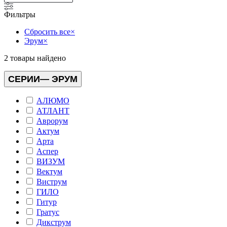
Фильтры
Сбросить все
×
Эрум
×
2
товары найдено
СЕРИИ
— ЭРУМ
АЛЮМО
АТЛАНТ
Аврорум
Актум
Арта
Аспер
ВИЗУМ
Вектум
Виструм
ГИЛО
Гитур
Гратус
Дикструм