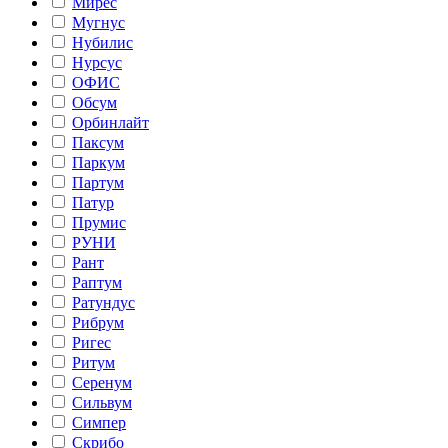
Мирес
Мугнус
Нубилис
Нурсус
ОФИС
Обсум
Орбинлайт
Паксум
Паркум
Партум
Патур
Прумис
РУНИ
Рант
Раптум
Ратундус
Рибрум
Ригес
Ритум
Серенум
Сильвум
Симпер
Скрибо