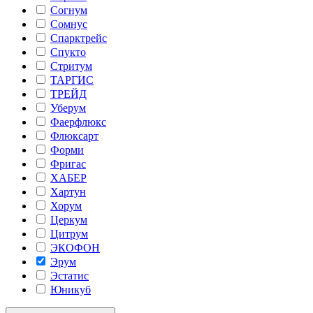
Согнум
Сомнус
Спарктрейс
Спукто
Стритум
ТАРГИС
ТРЕЙД
Уберум
Фаерфлюкс
Флюксарт
Форми
Фригас
ХАБЕР
Хартун
Хорум
Церкум
Цитрум
ЭКОФОН
Эрум
Эстатис
Юникуб