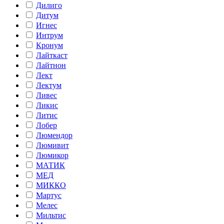
Дилиго
Дитум
Игнес
Интрум
Кронум
Лайткаст
Лайтнон
Лект
Лектум
Ливес
Ликис
Литис
Лобер
Люмендор
Люмивит
Люмикор
МАТИК
МЕД
МИККО
Мартус
Мелес
Мильтис