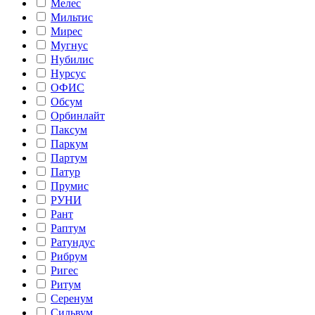
Мелес
Мильтис
Мирес
Мугнус
Нубилис
Нурсус
ОФИС
Обсум
Орбинлайт
Паксум
Паркум
Партум
Патур
Прумис
РУНИ
Рант
Раптум
Ратундус
Рибрум
Ригес
Ритум
Серенум
Сильвум