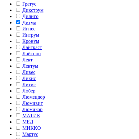
Гратус
Дикструм
Дилиго
Дитум
Игнес
Интрум
Кронум
Лайткаст
Лайтнон
Лект
Лектум
Ливес
Ликис
Литис
Лобер
Люмендор
Люмивит
Люмикор
МАТИК
МЕД
МИККО
Мартус