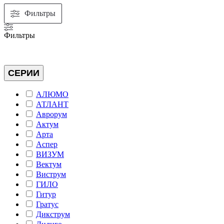
Фильтры
Фильтры
СЕРИИ
АЛЮМО
АТЛАНТ
Аврорум
Актум
Арта
Аспер
ВИЗУМ
Вектум
Виструм
ГИЛО
Гитур
Гратус
Дикструм