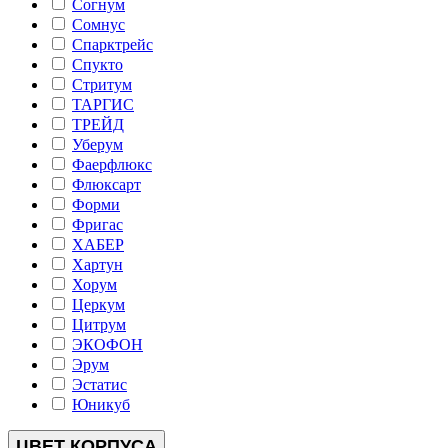
Согнум
Сомнус
Спарктрейс
Спукто
Стритум
ТАРГИС
ТРЕЙД
Уберум
Фаерфлюкс
Флюксарт
Форми
Фригас
ХАБЕР
Хартун
Хорум
Церкум
Цитрум
ЭКОФОН
Эрум
Эстатис
Юникуб
ЦВЕТ КОРПУСА