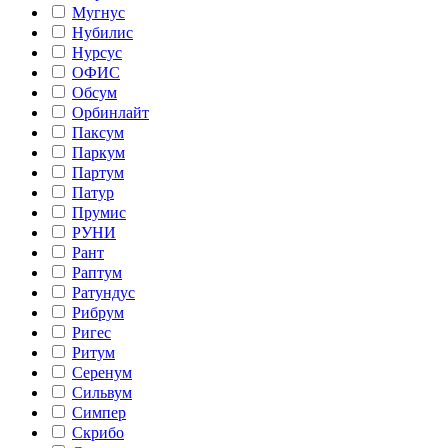
Мугнус
Нубилис
Нурсус
ОФИС
Обсум
Орбинлайт
Паксум
Паркум
Партум
Патур
Прумис
РУНИ
Рант
Раптум
Ратундус
Рибрум
Ригес
Ритум
Серенум
Сильвум
Симпер
Скрибо