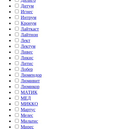
Дилиго
Дитум
Игнес
Интрум
Кронум
Лайткаст
Лайтнон
Лект
Лектум
Ливес
Ликис
Литис
Лобер
Люмендор
Люмивит
Люмикор
МАТИК
МЕД
МИККО
Мартус
Мелес
Мильтис
Мирес