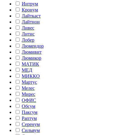
Интрум
Кронум
Лайткаст
Лайтнон
Ливес
Литис
Лобер
Люмендор
Люмивит
Люмикор
МАТИК
МЕД
МИККО
Мартус
Мелес
Мирес
ОФИС
Обсум
Паксум
Раптум
Серенум
Сильвум