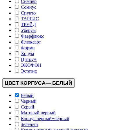
Симпер
Сомнус
Спукто
ТАРГИС
ТРЕЙД
Уберум
Фаерфлюкс
Флюксарт
Форми
Хорум
Цитрум
ЭКОФОН
Эстатис
ЦВЕТ КОРПУСА
— БЕЛЫЙ
Белый
Черный
Серый
Матовый черный
Корпус черный+черный
Зелёный