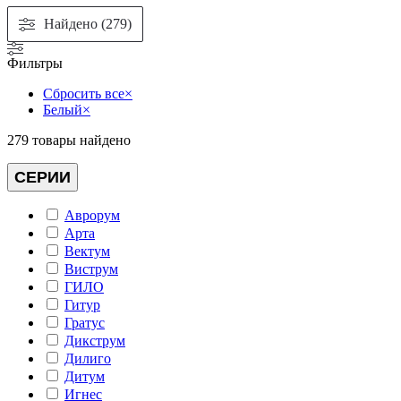
Найдено (279)
Фильтры
Сбросить все
×
Белый
×
279
товары найдено
СЕРИИ
Аврорум
Арта
Вектум
Виструм
ГИЛО
Гитур
Гратус
Дикструм
Дилиго
Дитум
Игнес