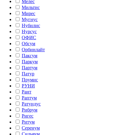
Мелес
Мильтис
Мирес
Мугнус
Нубилис
Нурсус
ОФИС
Обсум
Орбинлайт
Паксум
Паркум
Партум
Патур
Прумис
РУНИ
Рант
Раптум
Ратундус
Рибрум
Ригес
Ритум
Серенум
Сильвум