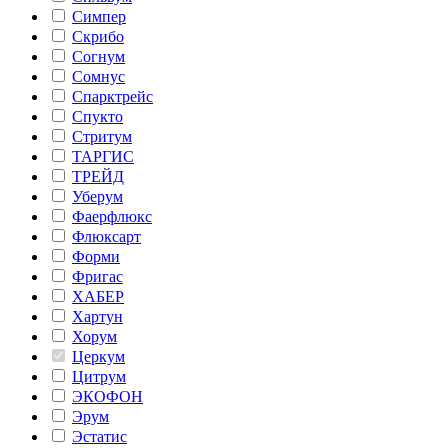
Симпер
Скрибо
Согнум
Сомнус
Спарктрейс
Спукто
Стритум
ТАРГИС
ТРЕЙД
Уберум
Фаерфлюкс
Флюксарт
Форми
Фригас
ХАБЕР
Хартун
Хорум
Церкум
Цитрум
ЭКОФОН
Эрум
Эстатис