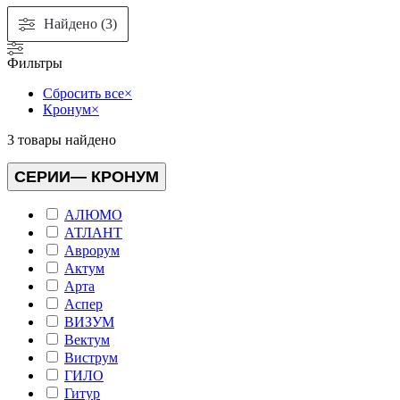
Найдено (3)
Фильтры
Сбросить все
×
Кронум
×
3
товары найдено
СЕРИИ
— КРОНУМ
АЛЮМО
АТЛАНТ
Аврорум
Актум
Арта
Аспер
ВИЗУМ
Вектум
Виструм
ГИЛО
Гитур