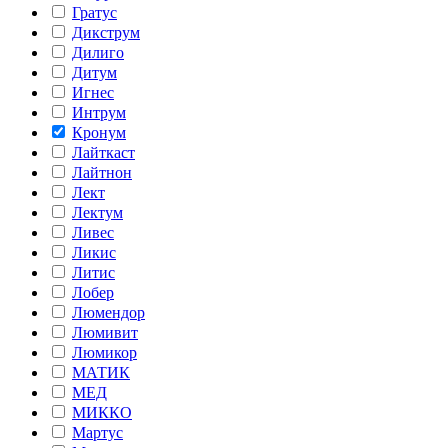
Гратус
Дикструм
Дилиго
Дитум
Игнес
Интрум
Кронум
Лайткаст
Лайтнон
Лект
Лектум
Ливес
Ликис
Литис
Лобер
Люмендор
Люмивит
Люмикор
МАТИК
МЕД
МИККО
Мартус