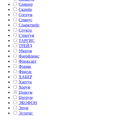
Симпер
Скрибо
Согнум
Сомнус
Спарктрейс
Спукто
Стритум
ТАРГИС
ТРЕЙД
Уберум
Фаерфлюкс
Флюксарт
Форми
Фригас
ХАБЕР
Хартун
Хорум
Церкум
Цитрум
ЭКОФОН
Эрум
Эстатис