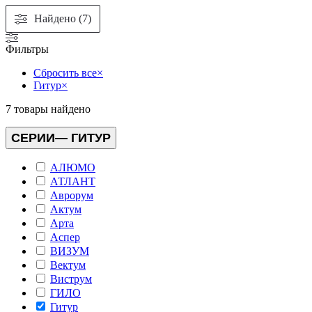
Найдено (7)
Фильтры
Сбросить все
×
Гитур
×
7
товары найдено
СЕРИИ
— ГИТУР
АЛЮМО
АТЛАНТ
Аврорум
Актум
Арта
Аспер
ВИЗУМ
Вектум
Виструм
ГИЛО
Гитур