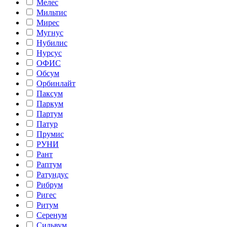
Мелес
Мильтис
Мирес
Мугнус
Нубилис
Нурсус
ОФИС
Обсум
Орбинлайт
Паксум
Паркум
Партум
Патур
Прумис
РУНИ
Рант
Раптум
Ратундус
Рибрум
Ригес
Ритум
Серенум
Сильвум