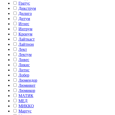
Гратус
Дикструм
Дилиго
Дитум
Игнес
Интрум
Кронум
Лайткаст
Лайтнон
Лект
Лектум
Ливес
Ликис
Литис
Лобер
Люмендор
Люмивит
Люмикор
МАТИК
МЕД
МИККО
Мартус